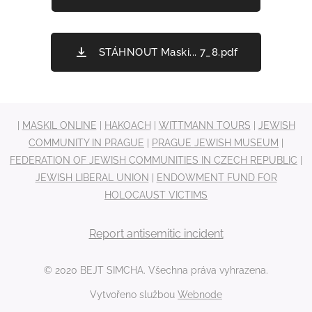
STÁHNOUT Maski... 7_8.pdf
|
MASKIL ONLINE
|
HAKOACH
|
WITTMANN TOURS
|
JEWISH
COMMUNITY IN PRAGUE
|
PRAGUE JEWISH MUSEUM
|
FEDERATION OF JEWISH COMMUNITIES IN CZECH REPUBLIC
|
JEWISH LIBERAL UNION
|
ENDOWMENT FUND FOR
HOLOCAUST VICTIMS
Report antisemitic incident
© 2020 BEJT SIMCHA. Všechna práva vyhrazena.
Vytvořeno službou
Webnode