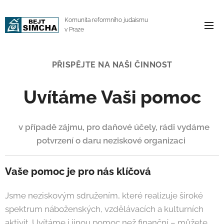
Komunita reformního judaismu
v Praze
PŘISPĚJTE NA NAŠI ČINNOST
Uvítáme Vaši pomoc
v případě zájmu,
pro daňové účely,
rádi vydáme
potvrzení o daru neziskové organizaci
Vaše pomoc je pro nás klíčová
Jsme neziskovým sdružením, které realizuje široké
spektrum náboženských, vzdělávacích a kulturních
aktivit. Uvítáme i jinou pomoc než finanční – můžete