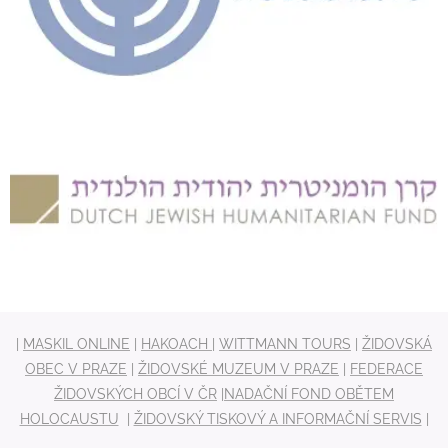
|
MASKIL ONLINE
|
HAKOACH
|
WITTMANN TOURS
|
ŽIDOVSKÁ
OBEC V PRAZE
|
ŽIDOVSKÉ MUZEUM V PRAZE
|
FEDERACE
ŽIDOVSKÝCH OBCÍ V ČR
|
NADAČNÍ FOND OBĚTEM
HOLOCAUSTU
|
ŽIDOVSKÝ TISKOVÝ A INFORMAČNÍ SERVIS
|