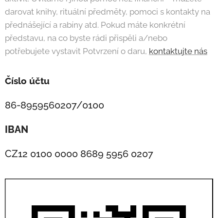
darovat knihy, rituální předměty, pomoci s kontakty na
přednášející a rabíny atd. Pokud máte konkrétní
představu, na co byste rádi přispěli a/nebo
potřebujete vystavit Potvrzení o daru,
kontaktujte nás
Číslo účtu
86-8959560207/0100
IBAN
CZ12 0100 0000 8689 5956 0207