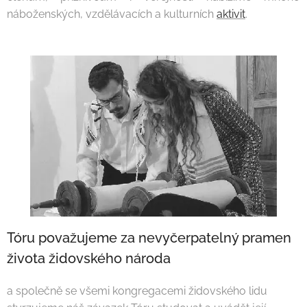
náboženských, vzdělávacích a kulturních
aktivit
.
Tóru považujeme za nevyčerpatelný pramen
života židovského národa
a společně se všemi kongregacemi židovského lidu