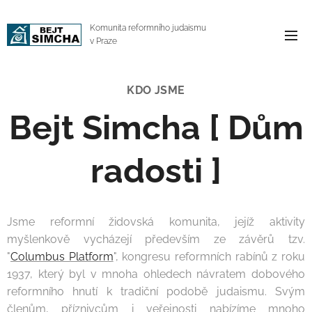
Komunita reformního judaismu
v Praze
KDO JSME
Bejt Simcha
[
Dům
radosti
]
Jsme reformní židovská komunita, jejíž aktivity
myšlenkově vycházejí především ze závěrů tzv.
"
Columbus Platform
", kongresu reformních rabínů z roku
1937, který byl v mnoha ohledech návratem dobového
reformního hnutí k tradiční podobě judaismu. Svým
členům, příznivcům i veřejnosti nabízíme mnoho