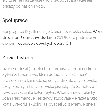
stvrzujeme náš závazek Tóru studovat a uvádět její
příkazy do našich životů.
Spolupráce
Kongregace Bejt Simcha je členem evropské sekce
World
Union for Progressive Judaism
(WUPJ) - a přidruženým
členem
Federace židovských obcí v ČR
.
Z naší historie
Již v osmdesátých letech se formovala skupina okolo
Sylvie Wittmannové, která pořádala více či méně
pravidelná setkání, kde se četly a diskutovaly židovské
texty, zpívaly a hrály židovské písničky. Po Sametové
revoluci skupinka kolem Sylvie Wittmannové, rabínky
Joan Friedmanové (jež tehdy studovala v Praze) a Otto
Rotta vytvořila skupinu asi dvaceti lidí z Prahy, Plzně a