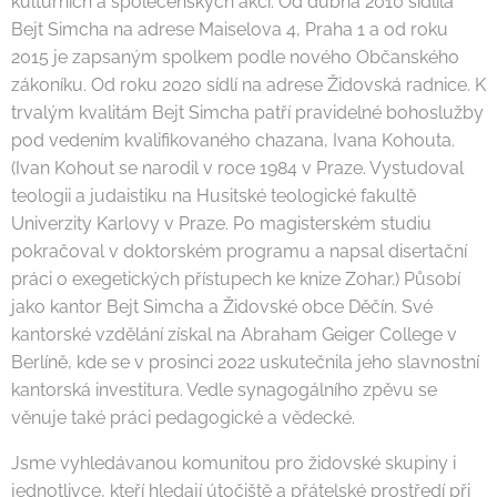
kulturních a společenských akcí. Od dubna 2010 sídlila
Bejt Simcha na adrese Maiselova 4, Praha 1 a od roku
2015 je zapsaným spolkem podle nového Občanského
zákoníku. Od roku 2020 sídlí na adrese Židovská radnice. K
trvalým kvalitám Bejt Simcha patří pravidelné bohoslužby
pod vedením kvalifikovaného chazana, Ivana Kohouta.
(Ivan Kohout se narodil v roce 1984 v Praze. Vystudoval
teologii a judaistiku na Husitské teologické fakultě
Univerzity Karlovy v Praze. Po magisterském studiu
pokračoval v doktorském programu a napsal disertační
práci o exegetických přístupech ke knize Zohar.) Působí
jako kantor Bejt Simcha a Židovské obce Děčín. Své
kantorské vzdělání získal na Abraham Geiger College v
Berlíně, kde se v prosinci 2022 uskutečnila jeho slavnostní
kantorská investitura. Vedle synagogálního zpěvu se
věnuje také práci pedagogické a vědecké.
Jsme vyhledávanou komunitou pro židovské skupiny i
jednotlivce, kteří hledají útočiště a přátelské prostředí při