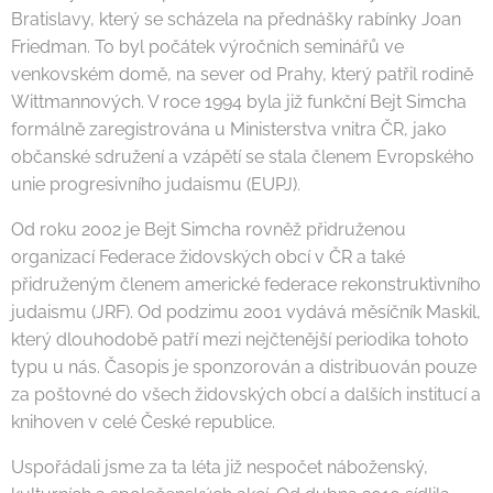
Bratislavy, který se scházela na přednášky rabínky Joan
Friedman. To byl počátek výročních seminářů ve
venkovském domě, na sever od Prahy, který patřil rodině
Wittmannových. V roce 1994 byla již funkční Bejt Simcha
formálně zaregistrována u Ministerstva vnitra ČR, jako
občanské sdružení a vzápětí se stala členem Evropského
unie progresivního judaismu (EUPJ).
Od roku 2002 je Bejt Simcha rovněž přidruženou
organizací Federace židovských obcí v ČR a také
přidruženým členem americké federace rekonstruktivního
judaismu (JRF). Od podzimu 2001 vydává měsíčník Maskil,
který dlouhodobě patří mezi nejčtenější periodika tohoto
typu u nás. Časopis je sponzorován a distribuován pouze
za poštovné do všech židovských obcí a dalších institucí a
knihoven v celé České republice.
Uspořádali jsme za ta léta již nespočet náboženský,