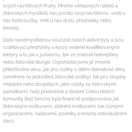
svých návštěvách Prahy. Mnoho věhlasných rabínů a
židovských myslitelů nás poctilo svojí návštěvou, vedli u
nás bohoslužby, měli u nás draši, přednášky nebo
besedy.
Další neodmyslitelnou součástí našich aktivit byly a jsou
vzdělávací přednášky a kurzy vedené kvalifikovanými
lektory a to jak v judaismu, tak ve znalosti hebrejštiny
nebo židovské liturgie. Uspořádali jsme již mnohé
příležitostné akce, jak pro rodiny s dětmi (tematické dílny
zaměřené na jednotlivé židovské svátky), tak pro skupiny
mládeže nebo dospělých, jako výlety za židovskými
památkami, řady přednášek a školení. Celou historií
komunity Bejt Simcha byla finančně podporována jak
židovskými institucemi, státními institucemi, tak různými
organizacemi, nadacemi, podniky a mnoha individuálními
dárci.